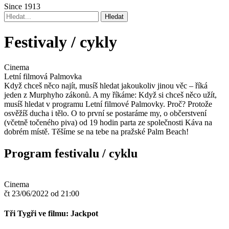
Since 1913
Festivaly / cykly
Cinema
Letní filmová Palmovka
Když chceš něco najít, musíš hledat jakoukoliv jinou věc – říká
jeden z Murphyho zákonů. A my říkáme: Když si chceš něco užít,
musíš hledat v programu Letní filmové Palmovky. Proč? Protože
osvěžíš ducha i tělo. O to první se postaráme my, o občerstvení
(včetně točeného piva) od 19 hodin parta ze společnosti Káva na
dobrém místě. Těšíme se na tebe na pražské Palm Beach!
Program festivalu / cyklu
Cinema
čt 23/06/2022 od 21:00
Tři Tygři ve filmu: Jackpot