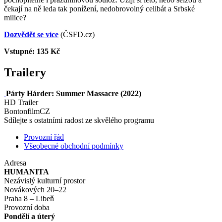
čekají na ně leda tak ponížení, nedobrovolný celibát a Srbské
milice?
Dozvědět se více
(ČSFD.cz)
Vstupné: 135 Kč
Trailery
Párty Hárder: Summer Massacre (2022)
HD Trailer
BontonfilmCZ
Sdílejte s ostatními radost ze skvělého programu
Provozní řád
Všeobecné obchodní podmínky
Adresa
HUMANITA
Nezávislý kulturní prostor
Novákových 20–22
Praha 8 – Libeň
Provozní doba
Pondělí a úterý