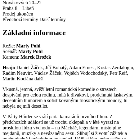
Novákových 20–22
Praha 8 – Libeň
Prodej ukončen
Předchozí termíny
Další termíny
Základní informace
Režie:
Marty Pohl
Scénář:
Marty Pohl
Kamera:
Marek Brožek
Hrají:
Daniel Žáček, Jiří Bohatý, Adam Ernest, Kostas Zerdaloglu,
Radim Neuvirt, Václav Žáček, Vojtěch Vodochodský, Petr Reif,
Martin Kociána další
Vkusná, jemná, svěží letní romantická komedie o strastech
dospívání pro celou rodinu, milá k divákovi, prodchnutá laskavým,
decentním humorem a sofistikovanými filosofickými moudry, tu
nebyla nejmíň deset let.
V Párty Hárder se vrátí parta kamarádů prvního filmu. Z
předchozích událostí se už trochu oklepali a v létě vyrazí na
proslulou Ibizu východu – na Mácháč, legendární místo plné
mejdanů, muziky a nevázaného sexu. Slibují si životní zážitek a
pochopitelně i prázdninovou soulož. Užijí si léto, nebo selžou a